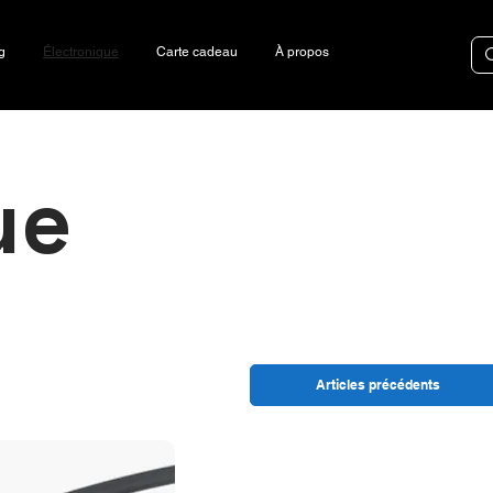
g
Électronique
Carte cadeau
À propos
ue
Articles précédents