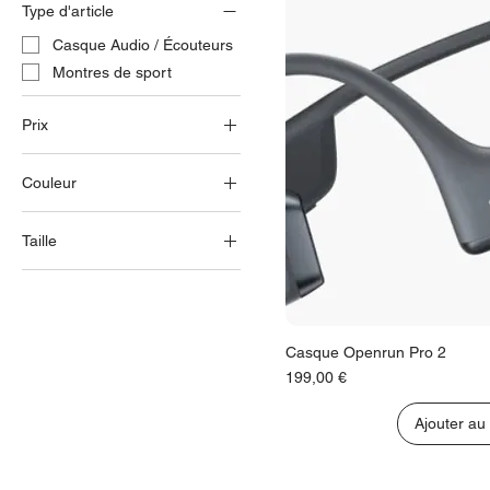
Type d'article
Casque Audio / Écouteurs
Montres de sport
Prix
Couleur
39 €
750 €
Taille
M/XXL
Casque Openrun Pro 2
Prix
199,00 €
Ajouter au