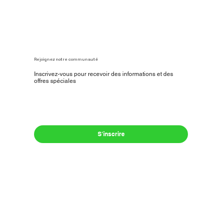
Rejoignez notre communauté
Inscrivez-vous pour recevoir des informations et des
offres spéciales
Oui, inscrivez-moi à votre newsletter.
*
S'inscrire