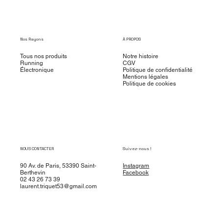
Nos Rayons
À PROPOS
Tous nos produits
Notre histoire
Running
CGV
Électronique
Politique de confidentialité
Mentions légales
Politique de cookies
NOUS CONTACTER
Suivez-nous !
90 Av. de Paris, 53390 Saint-
Instagram
Berthevin
Facebook
02 43 26 73 39
laurent.triquet53@gmail.com