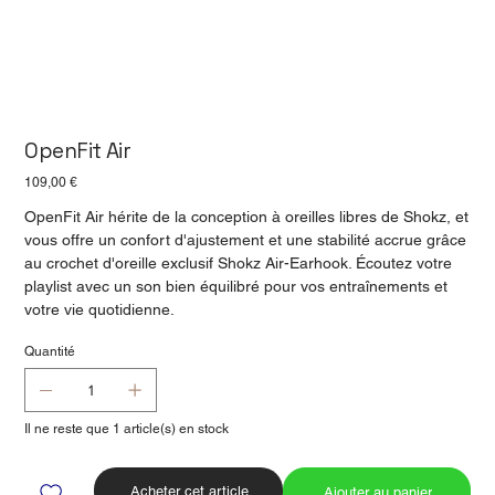
OpenFit Air
Prix
109,00 €
OpenFit Air hérite de la conception à oreilles libres de Shokz, et
vous offre un confort d'ajustement et une stabilité accrue grâce
au crochet d'oreille exclusif Shokz Air-Earhook. Écoutez votre
playlist avec un son bien équilibré pour vos entraînements et
votre vie quotidienne.
Quantité
Il ne reste que 1 article(s) en stock
Acheter cet article
Ajouter au panier