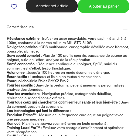
Acheter cet article
Ajouter au panier
Caractéristiques
Résistance extrême :
Boîtier en acier inoxydable, verre saphir, étanchéité
100m, conforme à la norme militaire MIL-STD-810G.
Navigation précise :
GPS multibande, cartographie détaillée avec Komoot,
boussole, altimètre.
Suivi sportif complet :
Plus de 130 profils sportifs, puissance de course au
poignet, suivi de l'effort, analyse de la récupération.
Santé connectée :
Fréquence cardiaque au poignet, SpO2, suivi du
sommeil, test d'effort, test orthostatique.
Autonomie :
Jusqu'à 100 heures en mode économie d'énergie.
Écran tactile :
Lumineux et lisible en toutes circonstances.
Pourquoi choisir la Polar Grit X2 Pro ?
Pour les sportifs :
Suivi de la performance, entraînements personnalisés,
analyse des données.
Pour les aventuriers :
Navigation précise, cartographie détaillée,
résistance aux conditions extrêmes.
Pour tous ceux qui cherchent à optimiser leur santé et leur bien-être :
Suivi
du sommeil, gestion du stress, etc.
Les technologies qui font la différence :
Precision Prime™ :
Mesure de la fréquence cardiaque au poignet avec
une précision inégalée.
Komoot :
Planifiez et suivez vos itinéraires en toute simplicité.
Training Load Pro™ :
Évaluez votre charge d'entraînement et optimisez
votre récupération.