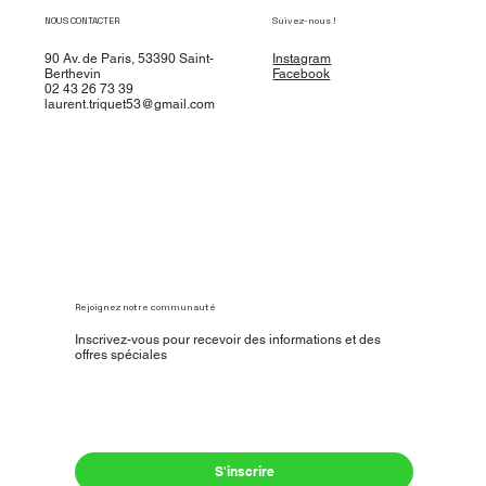
NOUS CONTACTER
Suivez-nous !
90 Av. de Paris, 53390 Saint-
Instagram
Berthevin
Facebook
02 43 26 73 39
laurent.triquet53@gmail.com
Rejoignez notre communauté
Inscrivez-vous pour recevoir des informations et des
offres spéciales
Oui, inscrivez-moi à votre newsletter.
*
S'inscrire