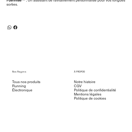
FuelWise™ :
Un assistant de ravitaillement personnalisé pour vos longues
sorties.
Nos Rayons
À PROPOS
Tous nos produits
Notre histoire
Running
CGV
Électronique
Politique de confidentialité
Mentions légales
Politique de cookies